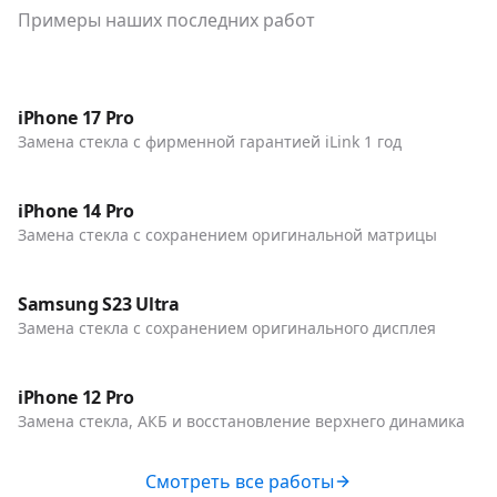
Примеры наших последних работ
До / После
Телефоны
iPhone 17 Pro
Замена стекла с фирменной гарантией iLink 1 год
До / После
Телефоны
iPhone 14 Pro
Замена стекла с сохранением оригинальной матрицы
До / После
Телефоны
Samsung S23 Ultra
Замена стекла с сохранением оригинального дисплея
До / После
Телефоны
iPhone 12 Pro
Замена стекла, АКБ и восстановление верхнего динамика
Смотреть все работы