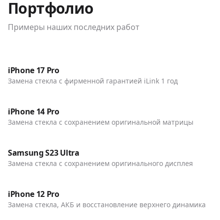
Портфолио
Примеры наших последних работ
До / После
Телефоны
iPhone 17 Pro
Замена стекла с фирменной гарантией iLink 1 год
До / После
Телефоны
iPhone 14 Pro
Замена стекла с сохранением оригинальной матрицы
До / После
Телефоны
Samsung S23 Ultra
Замена стекла с сохранением оригинального дисплея
До / После
Телефоны
iPhone 12 Pro
Замена стекла, АКБ и восстановление верхнего динамика