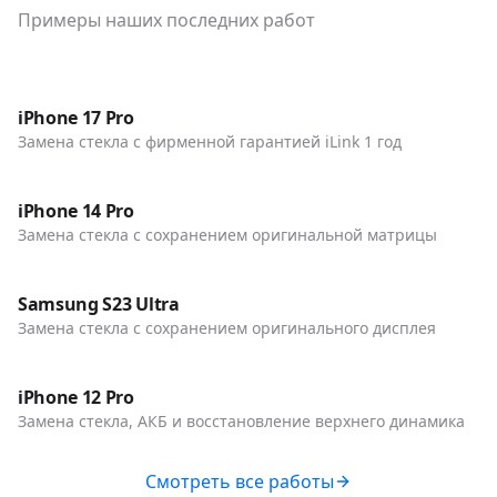
Примеры наших последних работ
До / После
Телефоны
iPhone 17 Pro
Замена стекла с фирменной гарантией iLink 1 год
До / После
Телефоны
iPhone 14 Pro
Замена стекла с сохранением оригинальной матрицы
До / После
Телефоны
Samsung S23 Ultra
Замена стекла с сохранением оригинального дисплея
До / После
Телефоны
iPhone 12 Pro
Замена стекла, АКБ и восстановление верхнего динамика
Смотреть все работы