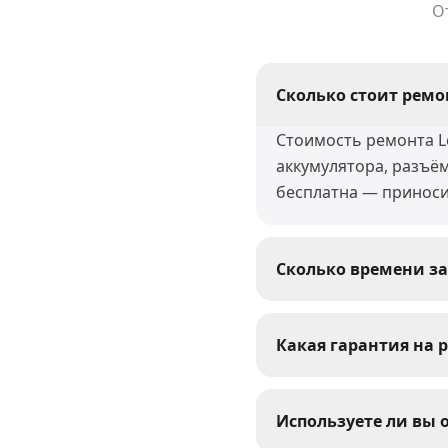
О
Сколько стоит ремон
Стоимость ремонта Le
аккумулятора, разъё
бесплатна — приноси
Сколько времени за
Большинство ремонто
восстановление после
Какая гарантия на р
сроки.
На все виды ремонта 
выполненные работы 
Используете ли вы 
устраним.