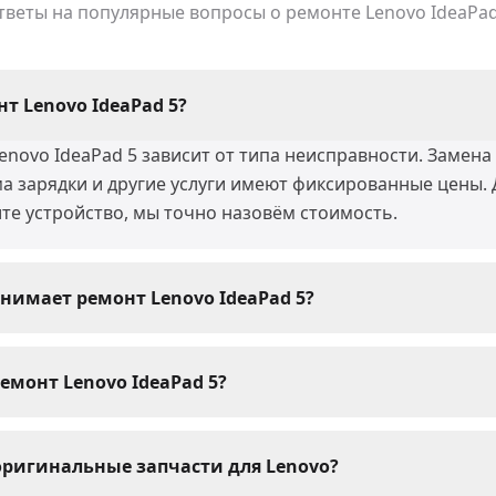
тветы на популярные вопросы о ремонте
Lenovo IdeaPad
т Lenovo IdeaPad 5?
novo IdeaPad 5 зависит от типа неисправности. Замена 
ма зарядки и другие услуги имеют фиксированные цены.
те устройство, мы точно назовём стоимость.
нимает ремонт Lenovo IdeaPad 5?
в Lenovo IdeaPad 5 мы выполняем за 30-60 минут. Слож
 воды) могут занять 1-3 дня. При сдаче устройства мас
емонт Lenovo IdeaPad 5?
Lenovo IdeaPad 5 мы даём гарантию 1 год. Гарантия рас
и установленные запчасти. При возникновении пробле
оригинальные запчасти для Lenovo?