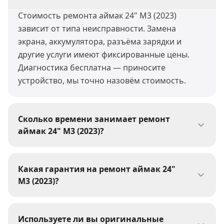
Стоимость ремонта аймак 24" M3 (2023)
зависит от типа неисправности. Замена
экрана, аккумулятора, разъёма зарядки и
другие услуги имеют фиксированные цены.
Диагностика бесплатна — приносите
устройство, мы точно назовём стоимость.
Сколько времени занимает ремонт
аймак 24" M3 (2023)?
Большинство ремонтов аймак 24" M3 (2023)
мы выполняем за 30-60 минут. Сложные
Какая гарантия на ремонт аймак 24"
работы (пайка, восстановление после воды)
M3 (2023)?
могут занять 1-3 дня. При сдаче устройства
На все виды ремонта аймак 24" M3 (2023) мы
мастер сообщит точные сроки.
даём гарантию 1 год. Гарантия
Используете ли вы оригинальные