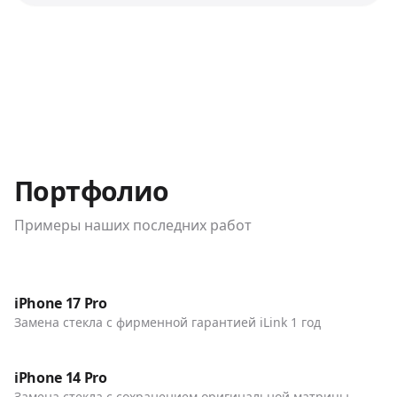
Портфолио
Примеры наших последних работ
До / После
Телефоны
iPhone 17 Pro
Замена стекла с фирменной гарантией iLink 1 год
До / После
Телефоны
iPhone 14 Pro
Замена стекла с сохранением оригинальной матрицы