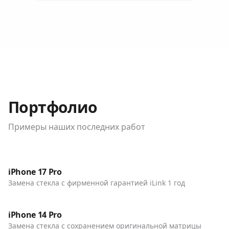
Портфолио
Примеры наших последних работ
До / После
Телефоны
iPhone 17 Pro
Замена стекла с фирменной гарантией iLink 1 год
До / После
Телефоны
iPhone 14 Pro
Замена стекла с сохранением оригинальной матрицы