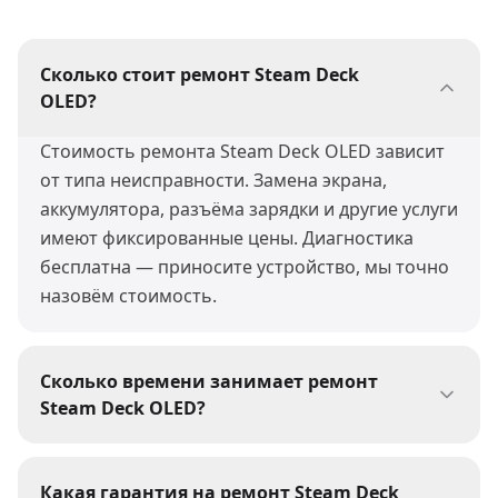
Сколько стоит ремонт Steam Deck
OLED?
Стоимость ремонта Steam Deck OLED зависит
от типа неисправности. Замена экрана,
аккумулятора, разъёма зарядки и другие услуги
имеют фиксированные цены. Диагностика
бесплатна — приносите устройство, мы точно
назовём стоимость.
Сколько времени занимает ремонт
Steam Deck OLED?
Большинство ремонтов Steam Deck OLED мы
выполняем за 30-60 минут. Сложные работы
Какая гарантия на ремонт Steam Deck