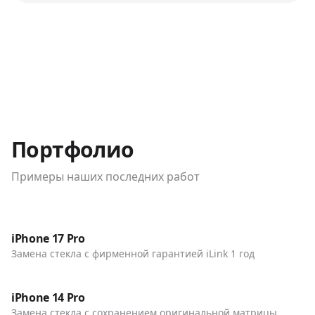
Портфолио
Примеры наших последних работ
До / После
Телефоны
iPhone 17 Pro
Замена стекла с фирменной гарантией iLink 1 год
До / После
Телефоны
iPhone 14 Pro
Замена стекла с сохранением оригинальной матрицы