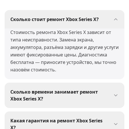
Сколько стоит ремонт Xbox Series X?
Стоимость ремонта Xbox Series X зависит от
типа неисправности. Замена экрана,
аккумулятора, разъёма зарядки и другие услуги
имеют фиксированные цены. Диагностика
бесплатна — приносите устройство, мы точно
назовём стоимость.
Сколько времени занимает ремонт
Xbox Series X?
Большинство ремонтов Xbox Series X мы
выполняем за 30-60 минут. Сложные работы
Какая гарантия на ремонт Xbox Series
(пайка, восстановление после воды) могут
X?