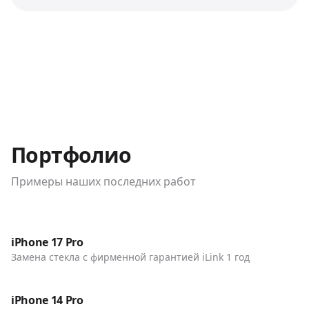
Портфолио
Примеры наших последних работ
До / После
Телефоны
iPhone 17 Pro
Замена стекла с фирменной гарантией iLink 1 год
До / После
Телефоны
iPhone 14 Pro