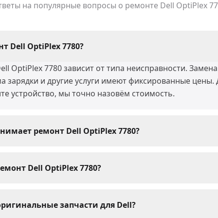
тветы на популярные вопросы о ремонте
Dell OptiPlex 7
 Dell OptiPlex 7780?
ll OptiPlex 7780 зависит от типа неисправности. Замена
ма зарядки и другие услуги имеют фиксированные цены.
те устройство, мы точно назовём стоимость.
имает ремонт Dell OptiPlex 7780?
 Dell OptiPlex 7780 мы выполняем за 30-60 минут. Слож
 воды) могут занять 1-3 дня. При сдаче устройства мас
емонт Dell OptiPlex 7780?
Dell OptiPlex 7780 мы даём гарантию 1 год. Гарантия ра
и установленные запчасти. При возникновении пробле
оригинальные запчасти для Dell?