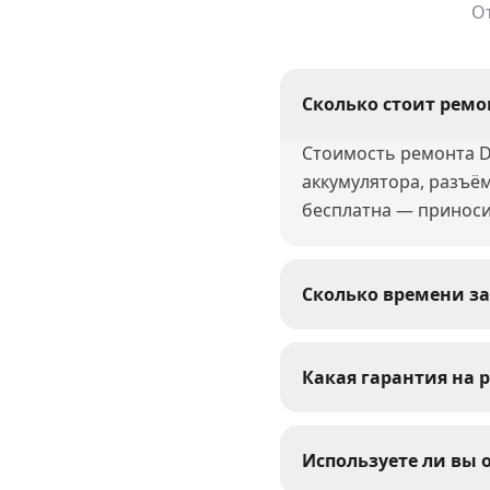
О
Сколько стоит ремонт
Стоимость ремонта De
аккумулятора, разъё
бесплатна — приноси
Сколько времени зан
Большинство ремонтов
восстановление после
Какая гарантия на р
сроки.
На все виды ремонта 
выполненные работы 
Используете ли вы 
устраним.