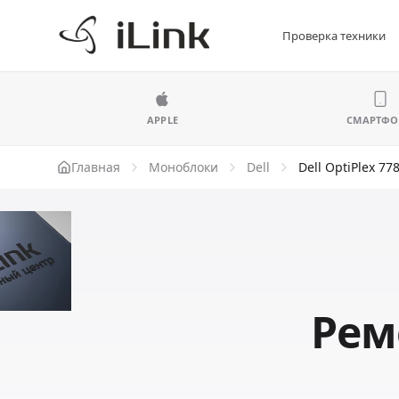
Проверка техники
APPLE
СМАРТФ
Главная
Моноблоки
Dell
Dell OptiPlex 77
Ремо