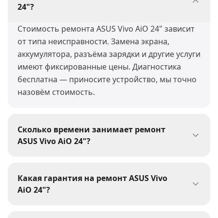
24"?
Стоимость ремонта ASUS Vivo AiO 24" зависит
от типа неисправности. Замена экрана,
аккумулятора, разъёма зарядки и другие услуги
имеют фиксированные цены. Диагностика
бесплатна — приносите устройство, мы точно
назовём стоимость.
Сколько времени занимает ремонт
ASUS Vivo AiO 24"?
Большинство ремонтов ASUS Vivo AiO 24" мы
выполняем за 30-60 минут. Сложные работы
Какая гарантия на ремонт ASUS Vivo
(пайка, восстановление после воды) могут
AiO 24"?
занять 1-3 дня. При сдаче устройства мастер
На все виды ремонта ASUS Vivo AiO 24" мы
сообщит точные сроки.