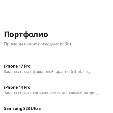
Портфолио
Примеры наших последних работ
До / После
Телефоны
iPhone 17 Pro
Замена стекла с фирменной гарантией iLink 1 год
До / После
Телефоны
iPhone 14 Pro
Замена стекла с сохранением оригинальной матрицы
До / После
Телефоны
Samsung S23 Ultra